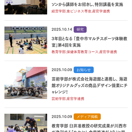
ソンから講師をお招きし、特別講義を実施
経営学部,食ビジネス専攻,産官学連携
2025.10.14
研究
3年目となる 「豊中市マルチスポーツ体験教
室」第4回を実施
教育学部,保健体育教育コース,産官学連携
2025.10.09
お知らせ
芸術学部が株式会社海遊館と連携し、 海遊
館オリジナルグッズの商品デザイン提案にチ
ャレンジ！
芸術学部,産官学連携
2025.10.09
メディア掲載
教育学部 臼井准教授の研究成果が川西市