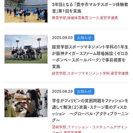
3年目となる 「豊中市マルチスポーツ体験教
室」第1回を実施
教育学部,保健体育教育コース,産官学連携
2025.09.03
お知らせ
経営学部スポーツマネジメント学科の1年生
が阪神タイガースファーム球場施設 （ゼロカ
ーボンベースボールパーク）で事前視察を
実施
経営学部,スポーツマネジメント学科,産官学連携
2025.08.29
お知らせ
学生がフィリピンの貧困問題をファッションを
通して解決（2）衣装・ステージ案のディスカ
ッション ～グローバル・アクティブラーニン
グ～
芸術学部,ファッション・コスチュームデザイン
コース,産官学連携