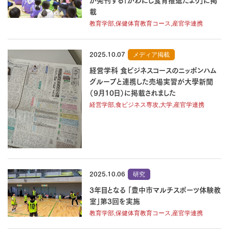
が発刊する「かわにし食育推進だより」に掲
載
教育学部,保健体育教育コース,産官学連携
2025.10.07
メディア掲載
経営学科 食ビジネスコースのニッポンハム
グループと連携した売場実習が大學新聞
（9月10日）に掲載されました
経営学部,食ビジネス専攻,大学,産官学連携
2025.10.06
研究
3年目となる 「豊中市マルチスポーツ体験教
室」第3回を実施
教育学部,保健体育教育コース,産官学連携