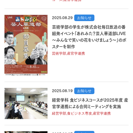
2025.08.29
お知らせ
芸術学部の学生が株式会社毎日放送の番
組発イベント「あれみた？芸人華道部LIVE
～みんなで笑いの花をいけましょう～」のポ
スターを制作
芸術学部,産官学連携
2025.08.19
お知らせ
経営学科 食ビジネスコースが2025年度 産
官学連携による合同ミーティングを実施
経営学部,食ビジネス専攻,産官学連携