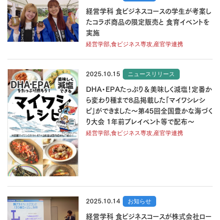
経営学科 食ビジネスコースの学生が考案し
たコラボ商品の限定販売と 食育イベントを
実施
経営学部,食ビジネス専攻,産官学連携
2025.10.15
ニュースリリース
DHA・EPAたっぷり＆美味しく減塩！定番か
ら変わり種まで8品掲載した「マイワシレシ
ピ」ができました～第45回全国豊かな海づく
り大会 1年前プレイベント等で配布～
経営学部,食ビジネス専攻,産官学連携
2025.10.14
お知らせ
経営学科 食ビジネスコースが株式会社ロー