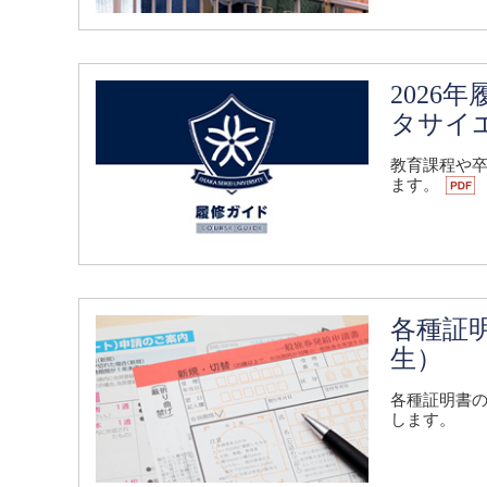
2026
タサイ
教育課程や
ます。
各種証
生）
各種証明書
します。