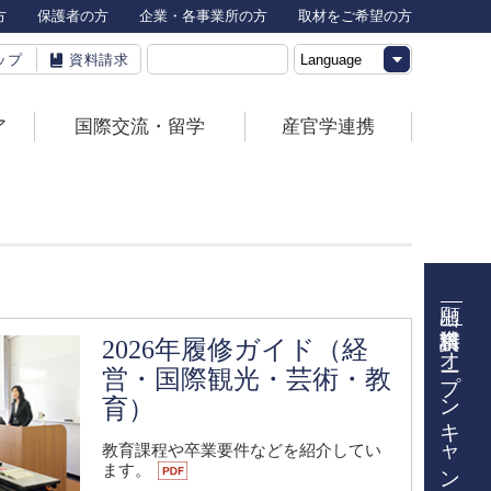
方
保護者の方
企業・各事業所の方
取材をご希望の方
ップ
資料請求
ア
国際交流・留学
産官学連携
2026年履修ガイド（経
オープンキャンパス
営・国際観光・芸術・教
育）
教育課程や卒業要件などを紹介してい
ます。