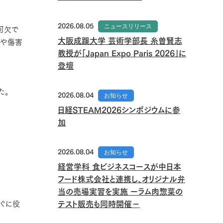
2026.08.05
ニュースリリース
可欠で
大阪成蹊大学 芸術学部長 糸曽賢志
実や傷害
教授が「Japan Expo Paris 2026」に
登壇
た。
2026.08.04
お知らせ
日経STEAM2026シンポジウムに参
加
2026.08.04
お知らせ
経営学科 食ビジネスコースが中日本
フード株式会社と連携し、オリジナル弁
当の売場実習を実施 ーラム肉惣菜の
ぐに役
テスト販売も同時開催－