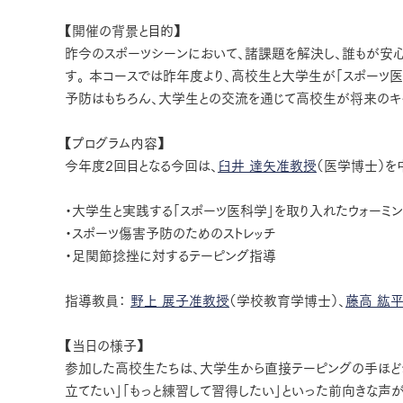
【開催の背景と目的】
昨今のスポーツシーンにおいて、諸課題を解決し、誰もが安
す。 本コースでは昨年度より、高校生と大学生が「スポーツ
予防はもちろん、大学生との交流を通じて高校生が将来のキャ
【プログラム内容】
今年度2回目となる今回は、
臼井 達矢准教授
（医学博士）を
・大学生と実践する「スポーツ医科学」を取り入れたウォーミ
・スポーツ傷害予防のためのストレッチ
・足関節捻挫に対するテーピング指導
指導教員：
野上 展子准教授
（学校教育学博士）、
藤高 紘
【当日の様子】
参加した高校生たちは、大学生から直接テーピングの手ほど
立てたい」「もっと練習して習得したい」といった前向きな声