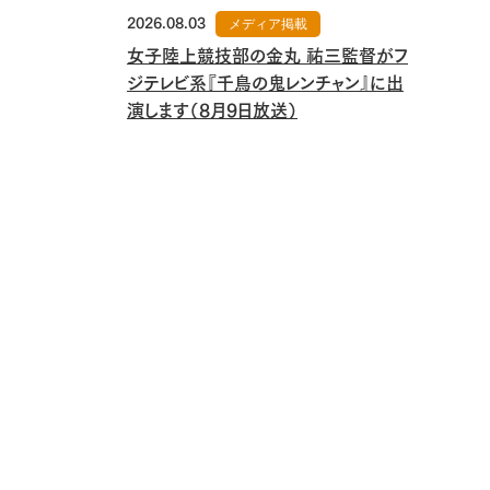
2026.08.03
メディア掲載
女子陸上競技部の金丸 祐三監督がフ
ジテレビ系『千鳥の鬼レンチャン』に出
演します（8月9日放送）