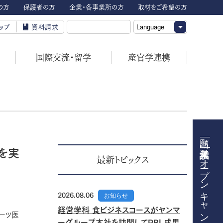
の方
保護者の方
企業・各事業所の方
取材をご希望の方
ップ
資料請求
国際交流・留学
産官学連携
を実
オープンキャンパス
最新トピックス
2026.08.06
お知らせ
経営学科 食ビジネスコースがヤンマ
ーツ医
ーグループ本社を訪問してPBL成果