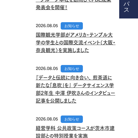
発表会を開催！
2026.08.05
お知らせ
国際観光学部がアメリカ・テンプル大
学の学生との国際交流イベント（大阪・
奈良観光）を実施しました
2026.08.05
お知らせ
『データと伝統に向き合い、 煎茶道に
新たな「息吹」を』 データサイエンス学
部2年生 中澤 伊吹さんのインタビュー
記事を公開しました
2026.08.05
お知らせ
経営学科 公共政策コースが茨木市建
設部との特別授業を実施