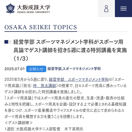
OSAKA SEIKEI TOPICS
経営学部 スポーツマネジメント学科がスポーツ用
具論でゲスト講師を招き5週に渡る特別講義を実施
（1/3）
2025.07.01
お知らせ
経営学部,スポーツマネジメント学科
2025年5月から5週に渡り、
経営学部 スポーツマネジメント学科
の「スポー
ツ用具論」（担当：
林 悠太講師
）の授業で、日々スポーツ用具に携わっている
ゲスト講師をお招きした特別講義を実施しました。
「スポーツ用具論」ではスポーツ用具の進化の歴史、生産・流通・販売の仕組
みと特性を把握し、スポーツ用具を企画・設計する上で必要とされる基礎知識
を身につけ、スポーツ産業構造やライフスタイルの変化に応じて求められるス
ポーツ用具を構想する力を養うことを目標とします。
＜ゲスト講師陣＞
1週目：大阪成蹊大学テニス部監督 木下英明氏