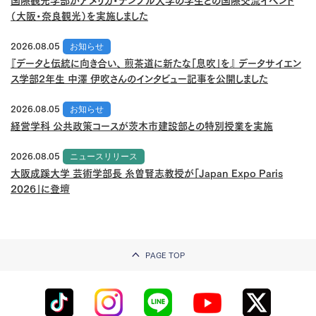
国際観光学部がアメリカ・テンプル大学の学生との国際交流イベント
（大阪・奈良観光）を実施しました
2026.08.05
お知らせ
『データと伝統に向き合い、 煎茶道に新たな「息吹」を』 データサイエン
ス学部2年生 中澤 伊吹さんのインタビュー記事を公開しました
2026.08.05
お知らせ
経営学科 公共政策コースが茨木市建設部との特別授業を実施
2026.08.05
ニュースリリース
大阪成蹊大学 芸術学部長 糸曽賢志教授が「Japan Expo Paris
2026」に登壇
PAGE TOP