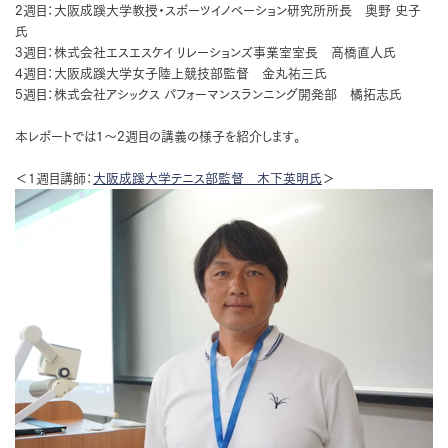
2週目：大阪成蹊大学教授・スポーツイノベーション研究所所長 奥野 史子
氏
3週目：株式会社エスエスケイ リレーションズ事業室室長 髙橋直人氏
4週目：大阪成蹊大学女子陸上競技部監督 金丸祐三氏
5週目：株式会社アシックス パフォーマンスランニング開発部 橘拓志氏
本レポートでは1〜2週目の講義の様子を紹介します。
＜1週目講師：
大阪成蹊大学テニス部監督
木下英明氏
＞