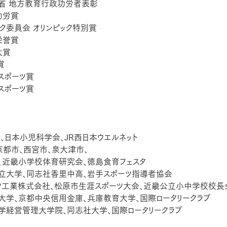
学省 地方教育行政功労者表彰
功労賞
ック委員会 オリンピック特別賞
栄誉賞
大賞
賞
クスポーツ賞
本スポーツ賞
命、日本小児科学会、JR西日本ウエルネット
、京都市、西宮市、泉大津市、
市、近畿小学校体育研究会、徳島食育フェスタ
市立大学、同志社香里中高、岩手スポーツ指導者協会
ハツ工業株式会社、松原市生涯スポーツ大会、近畿公立小中学校校長会
社大学、京都中央信用金庫、兵庫教育大学、国際ロータリークラブ
大学経営管理大学院、同志社大学、国際ロータリークラブ