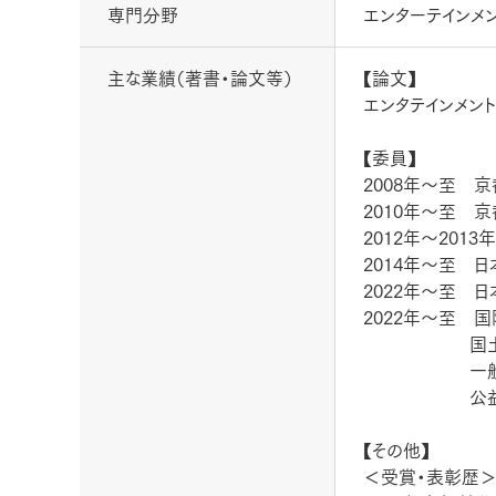
専門分野
エンターテインメ
主な業績（著書・論文等）
【論文】
エンタテインメン
【委員】
2008年〜至 
2010年〜至 
2012年〜20
2014年〜至 
2022年〜至 
2022年〜至 
国土交通省 
一般社団法人
公益財団法
【その他】
＜受賞・表彰歴