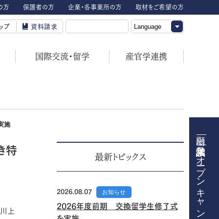
の方
保護者の方
企業・各事業所の方
取材をご希望の方
ップ
資料請求
国際交流・留学
産官学連携
実施
き特
オープンキャンパス
最新トピックス
2026.08.07
お知らせ
2026年度前期 交換留学生修了式
：川上
を実施