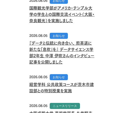
2026.08.05
お知らせ
国際観光学部がアメリカ・テンプル大
学の学生との国際交流イベント（大阪・
奈良観光）を実施しました
2026.08.05
お知らせ
『データと伝統に向き合い、 煎茶道に
新たな「息吹」を』 データサイエンス学
部2年生 中澤 伊吹さんのインタビュー
記事を公開しました
2026.08.05
お知らせ
経営学科 公共政策コースが茨木市建
設部との特別授業を実施
2026.08.05
ニュースリリース