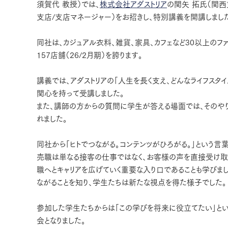
須賀代 教授）では、
株式会社アダストリア
の関矢 拓氏（関西
支店/支店マネージャー）をお招きし、特別講義を開講しまし
同社は、カジュアル衣料、雑貨、家具、カフェなど30以上のフ
157店舗（26/2月期）を誇ります。
講義では、アダストリアの「人生を長く支え、どんなライフスタ
関心を持って受講しました。
また、講師の方からの質問に学生が答える場面では、そのや
れました。
同社から「ヒトでつながる。コンテンツがひろがる。」という
売職は単なる接客の仕事ではなく、お客様の声を直接受け取り
職へとキャリアを広げていく重要な入り口であることも学び
ながることを知り、学生たちは新たな視点を得た様子でした。
参加した学生たちからは「この学びを将来に役立てたい」と
会となりました。