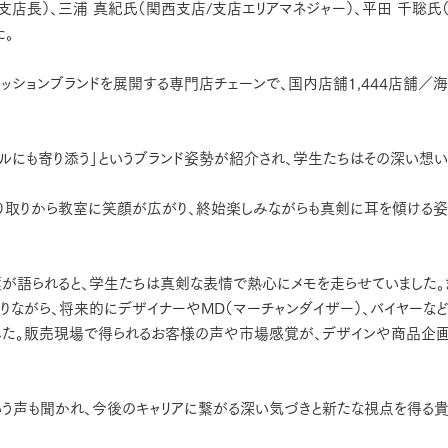
支店長）、三浦 真紀氏（関西支店/支店エリアマネジャー）、平田 千聡氏
た。
ァッションブランドを展開する専門店チェーンで、国内店舗1,444店舗／
イルにも寄り添う」というブランド姿勢が紹介され、学生たちはその深い想
り取りから教室に笑顔が広がり、終始楽しみながらも真剣に耳を傾ける
言葉が語られると、学生たちは真剣な表情で熱心にメモを走らせていました。
ながら、将来的にデザイナーやMD（マーチャンダイザー）、バイヤーな
ました。販売現場で得られるお客様の声や市場感覚が、デザインや商品企
いう声も聞かれ、今後のキャリアに繋がる深い気づきと新たな視点を得る