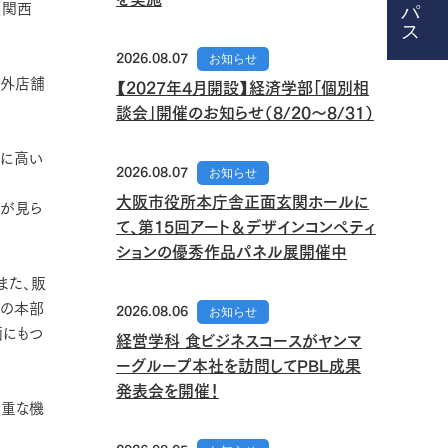
（関西
2026.08.07
お知らせ
海外店舗
【2027年4月開設】経済学部「個別相
談会」開催のお知らせ（8/20～8/31）
いに高い
2026.08.07
お知らせ
大阪市役所本庁舎正面玄関ホールに
姿が見ら
て、第15回アート＆デザインコンペティ
ションの優秀作品パネル展開催中
また、販
どの本部
2026.08.06
お知らせ
画にもつ
経営学科 食ビジネスコースがヤンマ
ーグループ本社を訪問してPBL成果
発表会を開催！
貴重な機