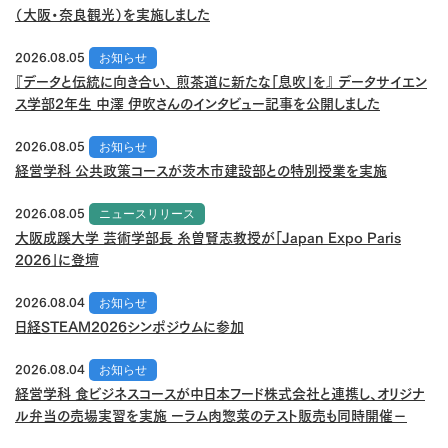
（大阪・奈良観光）を実施しました
2026.08.05
お知らせ
『データと伝統に向き合い、 煎茶道に新たな「息吹」を』 データサイエン
ス学部2年生 中澤 伊吹さんのインタビュー記事を公開しました
2026.08.05
お知らせ
経営学科 公共政策コースが茨木市建設部との特別授業を実施
2026.08.05
ニュースリリース
大阪成蹊大学 芸術学部長 糸曽賢志教授が「Japan Expo Paris
2026」に登壇
2026.08.04
お知らせ
日経STEAM2026シンポジウムに参加
2026.08.04
お知らせ
経営学科 食ビジネスコースが中日本フード株式会社と連携し、オリジナ
ル弁当の売場実習を実施 ーラム肉惣菜のテスト販売も同時開催－