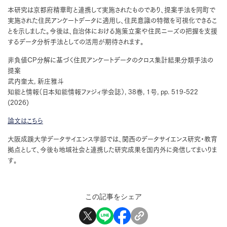
本研究は京都府精華町と連携して実施されたものであり、提案手法を同町で
実施された住民アンケートデータに適用し、住民意識の特徴を可視化できるこ
とを示しました。今後は、自治体における施策立案や住民ニーズの把握を支援
するデータ分析手法としての活用が期待されます。
非負値CP分解に基づく住民アンケートデータのクロス集計結果分類手法の
提案
武内奎太, 新庄雅斗
知能と情報（日本知能情報ファジィ学会誌）, 38巻, 1号, pp. 519-522
(2026)
論文はこちら
大阪成蹊大学データサイエンス学部では、関西のデータサイエンス研究・教育
拠点として、今後も地域社会と連携した研究成果を国内外に発信してまいりま
す。
この記事をシェア