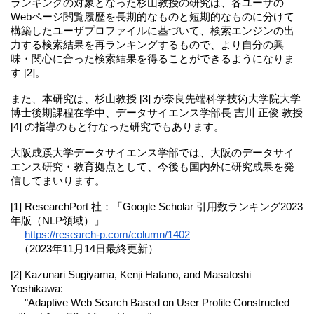
ランキングの対象となった杉山教授の研究は、各ユーザの
Webページ閲覧履歴を長期的なものと短期的なものに分けて
構築したユーザプロファイルに基づいて、検索エンジンの出
力する検索結果を再ランキングするもので、より自分の興
味・関心に合った検索結果を得ることができるようになりま
す [2]。
また、本研究は、杉山教授 [3] が奈良先端科学技術大学院大学
博士後期課程在学中、データサイエンス学部長 吉川 正俊 教授
[4] の指導のもと行なった研究でもあります。
大阪成蹊大学データサイエンス学部では、大阪のデータサイ
エンス研究・教育拠点として、今後も国内外に研究成果を発
信してまいります。
[1] ResearchPort 社：「Google Scholar 引用数ランキング2023
年版（NLP領域）」
https://research-p.com/column/1402
（2023年11月14日最終更新）
[2] Kazunari Sugiyama, Kenji Hatano, and Masatoshi
Yoshikawa:
"Adaptive Web Search Based on User Profile Constructed