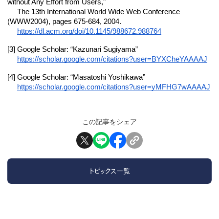
without Any Effort from Users,"
The 13th International World Wide Web Conference
(WWW2004), pages 675-684, 2004.
https://dl.acm.org/doi/10.1145/988672.988764
[3] Google Scholar: “Kazunari Sugiyama”
https://scholar.google.com/citations?user=BYXCheYAAAAJ
[4] Google Scholar: “Masatoshi Yoshikawa”
https://scholar.google.com/citations?user=yMFHG7wAAAAJ
この記事をシェア
トピックス一覧