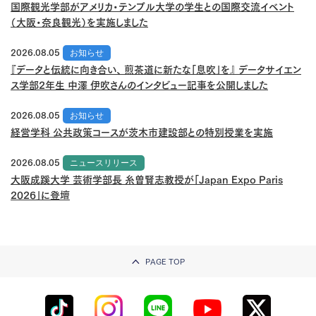
国際観光学部がアメリカ・テンプル大学の学生との国際交流イベント
（大阪・奈良観光）を実施しました
2026.08.05
お知らせ
『データと伝統に向き合い、 煎茶道に新たな「息吹」を』 データサイエン
ス学部2年生 中澤 伊吹さんのインタビュー記事を公開しました
2026.08.05
お知らせ
経営学科 公共政策コースが茨木市建設部との特別授業を実施
2026.08.05
ニュースリリース
大阪成蹊大学 芸術学部長 糸曽賢志教授が「Japan Expo Paris
2026」に登壇
PAGE TOP