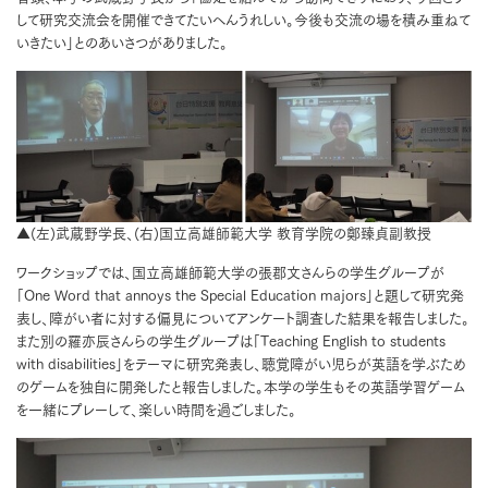
して研究交流会を開催できてたいへんうれしい。今後も交流の場を積み重ねて
いきたい」とのあいさつがありました。
▲(左)武蔵野学長、(右)国立高雄師範大学 教育学院の鄭臻貞副教授
ワークショップでは、国立高雄師範大学の張郡文さんらの学生グループが
「One Word that annoys the Special Education majors」と題して研究発
表し、障がい者に対する偏見についてアンケート調査した結果を報告しました。
また別の羅亦辰さんらの学生グループは「Teaching English to students
with disabilities」をテーマに研究発表し、聴覚障がい児らが英語を学ぶため
のゲームを独自に開発したと報告しました。本学の学生もその英語学習ゲーム
を一緒にプレーして、楽しい時間を過ごしました。