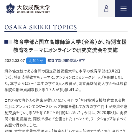
OSAKA SEIKEI TOPICS
教育学部と国立高雄師範大学（台湾）が、特別支援
教育をテーマにオンラインで研究交流会を実施
2022.03.07
お知らせ
教育学部,国際交流・留学
海外協定校である台湾の国立高雄師範大学と本学の教育学部は3月2日
(水）、特別支援教育をテーマに、オンラインによるワークショップを開催しまし
た。本学からは2～4年生の学生6人と教員が、国立高雄師範大学からは教育
学院の鄭臻貞副教授と学生7人が参加しました。
コロナ禍で海外との往来が難しいなか、今回の「台日特別支援教育意見交換
会」は、オンラインでのワークショップ開催を通して双方の学生同士が交流や意
見交換を行い、学びを育てることを目的にしました。今回は、2020年8月に両校
間で協定締結後、両校で初めて企画されたイベントで、ワークショップはすべて
英語で行われました。
冒頭、本学の武蔵野学長から「協定を結んでから訪問できずにおり、今回こう