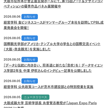
大阪市役所本庁舎正面玄関ホールにて、第15回アート＆デザインコン
ペティションの優秀作品パネル展開催中
2026.08.06
お知らせ
経営学科 食ビジネスコースがヤンマーグループ本社を訪問してPBL成
果発表会を開催！
2026.08.05
お知らせ
国際観光学部がアメリカ・テンプル大学の学生との国際交流イベント
（大阪・奈良観光）を実施しました
2026.08.05
お知らせ
『データと伝統に向き合い、 煎茶道に新たな「息吹」を』 データサイエン
ス学部2年生 中澤 伊吹さんのインタビュー記事を公開しました
2026.08.05
お知らせ
経営学科 公共政策コースが茨木市建設部との特別授業を実施
2026.08.05
ニュースリリース
大阪成蹊大学 芸術学部長 糸曽賢志教授が「Japan Expo Paris