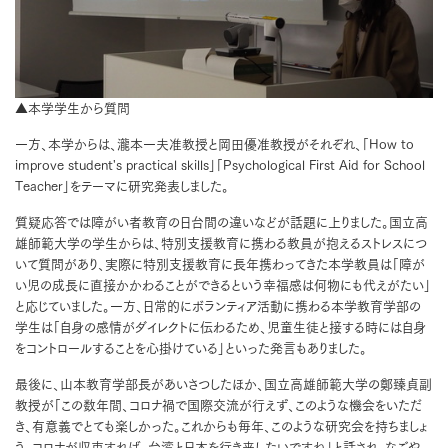
▲本学学生から質問
一方、本学からは、瀧本一夫准教授と岡田優准教授がそれぞれ、「How to
improve student's practical skills」「Psychological First Aid for School
Teacher」をテーマに研究発表しました。
質疑応答では障がい者教育の日台間の違いなどが話題に上りました。国立高
雄師範大学の学生からは、特別支援教育に携わる教員が抱えるストレスにつ
いて質問があり、実際に特別支援教育に長年携わってきた本学教員は「障が
い児の成長に直接かかわることができるという幸福感は何物にも代えがたい」
と応じていました。一方、日常的にボランティア活動に携わる本学教育学部の
学生は「自身の感情がダイレクトに伝わるため、児童生徒と接する時には自身
をコントロールすることを心掛けている」といった発言もありました。
最後に、山本教育学部長があいさつしたほか、国立高雄師範大学の鄭臻貞副
教授が「この数年間、コロナ禍で国際交流が行えず、このような機会をいただ
き、有意義でとても楽しかった。これからも毎年、このような研究会を持ちましょ
う。コロナが収束すれば、台湾と日本を行き来したいですね」と話され、なごや