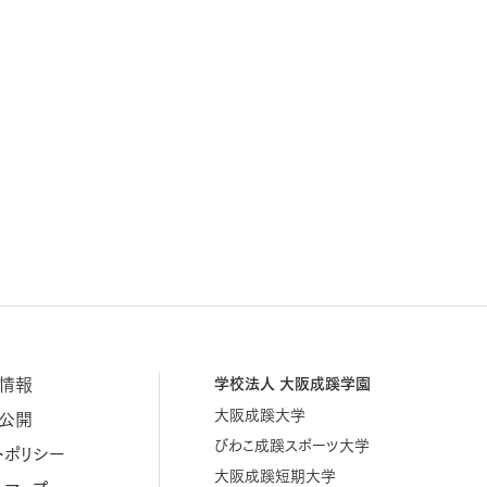
情報
学校法人 大阪成蹊学園
大阪成蹊大学
公開
びわこ成蹊スポーツ大学
トポリシー
大阪成蹊短期大学