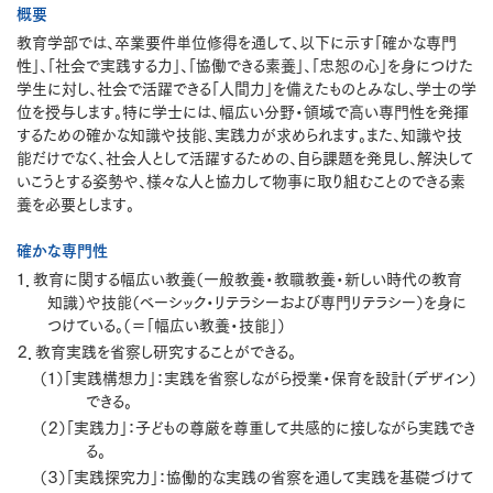
概要
教育学部では、卒業要件単位修得を通して、以下に示す「確かな専門
性」、「社会で実践する力」、「協働できる素養」、「忠恕の心」を身につけた
学生に対し、社会で活躍できる「人間力」を備えたものとみなし、学士の学
位を授与します。特に学士には、幅広い分野・領域で高い専門性を発揮
するための確かな知識や技能、実践力が求められます。また、知識や技
能だけでなく、社会人として活躍するための、自ら課題を発見し、解決して
いこうとする姿勢や、様々な人と協力して物事に取り組むことのできる素
養を必要とします。
確かな専門性
１．教育に関する幅広い教養（一般教養・教職教養・新しい時代の教育
知識）や技能（ベーシック・リテラシーおよび専門リテラシー）を身に
つけている。（＝「幅広い教養・技能」）
２．教育実践を省察し研究することができる。
（１）「実践構想力」：実践を省察しながら授業・保育を設計（デザイン）
できる。
（２）「実践力」：子どもの尊厳を尊重して共感的に接しながら実践でき
る。
（３）「実践探究力」：協働的な実践の省察を通して実践を基礎づけて