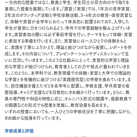
一方向的な授業ではなく、教員と学生、学生同士の双方向のやり取りを
重視した授業を展開しています。「演習」「実習」では、1年次の見学実習、
2年次のボランティア活動と学校体験活動、3・4年次の教育・保育実習な
ど、体験や実習が全学年にわたって体系的に配置されており、入学した
学生が着実に力をつけられるよう、学外での学習経験を積み上げていき
ます。実習参加の際には必ず事前学習を行い、テーマをもって体験・実習
に参加する準備を行います。また、実習後には一人ひとりの体験をもと
に、実践を丁寧にふりかえり、理論と結びつけながら省察し、レポートを作
成します。その内容について、プレゼンテーションやディスカッションで互
いに交流していきます。このような仕組みによって、実習的な学習と理論
的な学習とが結びつけられ、教育者としての力や視点が養われていきま
す。このように、本学科では、教育現場での体験・実習と大学での理論的
な学習とを有機的に結びつける「実践探究型」の学修を進めています。ま
た、担任機能を備えたゼミを各学年に配置し、学修支援、学外実習の省
察指導、キャリア支援などを日常的にきめ細かく行っています。さらに、教
員の専門性や科目の特性に応じ、オムニバス形式の開講や、複数教員で
の開講などの形式でも授業を実施し、教育効果を高めます。
いずれの授業においても、一人ひとりの学修状況を丁寧に把握しながら、
きめ細かな指導を行っています。
学修成果と評価