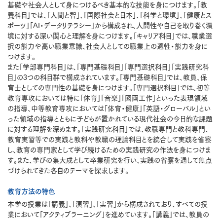
基礎や社会人として身につけるべき基本的な技能を身につけます。「教
養科目」では、「人間と智」、「国際社会と日本」、「科学と環境」、「健康とス
ポーツ」「AI・データリテラシー」から構成され、人間性や自己を取り巻く環
境に対する深い関心と理解を身につけます。「キャリア科目」では、職業選
択の能力や高い職業意識、社会人としての職業上の適性・能力を身に
つけます。
また「学部専門科目」は、「専門基礎科目」「専門選択科目」「実践研究科
目」の3つの科目群で構成されています。「専門基礎科目」では、教員、保
育士としての専門性の基礎を身につけます。「専門選択科目」では、初等
教育専攻においては特に「体育」「音楽」「図画工作」といった表現領域
の指導、中等教育専攻においては「体育・健康」「英語・グローバル」とい
った領域の指導とともに子どもが置かれている現代社会の今日的な課題
に対する理解を深めます。「実践研究科目」では、教職専門と教科専門、
教育実習等での実践と教科や教職の理論科目とを統合して実践を省察
し、教育の専門家として学び続けるための実践研究の作法を身につけま
す。また、学びの集大成として卒業研究を行い、実践の省察を通して焦点
づけられてきた各自のテーマを探求します。
教育方法の特色
本学の授業は「講義」、「演習」、「実習」から構成されており、すべての授
業において「アクティブラーニング」を進めています。「講義」では、教員の