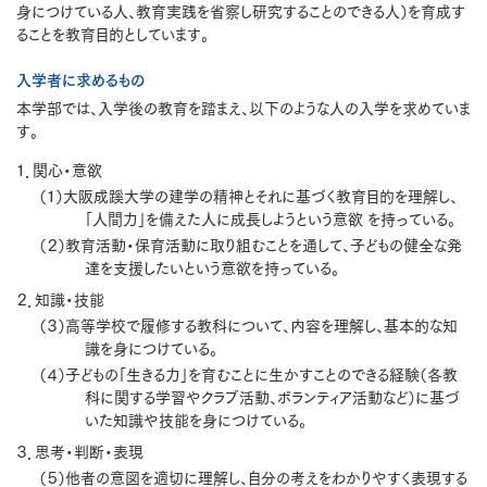
身につけている人、教育実践を省察し研究することのできる人）を育成す
ることを教育目的としています。
入学者に求めるもの
本学部では、入学後の教育を踏まえ、以下のような人の入学を求めていま
す。
１．関心・意欲
（１）大阪成蹊大学の建学の精神とそれに基づく教育目的を理解し、
「人間力」を備えた人に成長しようという意欲 を持っている。
（２）教育活動・保育活動に取り組むことを通して、子どもの健全な発
達を支援したいという意欲を持っている。
２．知識・技能
（３）高等学校で履修する教科について、内容を理解し、基本的な知
識を身につけている。
（４）子どもの「生きる力」を育むことに生かすことのできる経験（各教
科に関する学習やクラブ活動、ボランティア活動など）に基づ
いた知識や技能を身につけている。
３．思考・判断・表現
（５）他者の意図を適切に理解し、自分の考えをわかりやすく表現する