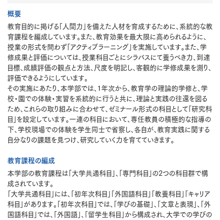
概要
教育目的に掲げる「人間力」を備えた人材を育成するために、系統的な教
育課程を編成しています。また、教育効果を最大限に高められるように、
授業の形式を問わず「アクティブラーニング」を実施しています。また、学
修成果と評価については、授業科目ごとにシラバスにて養うべき力、到達
目標、成績評価の観点と方法、尺度を明記し、客観的に学修成果を測り、
評価できるようにしています。
その実施にあたり、本学部では、1年次から、教育学の理論的学修と、学
校・園での体験・実習を系統的に行うと共に、理論と実践の往還を図る
ため、これらの取り組みに合わせて、ゼミナール形式の科目として「研究科
目」を設定しています。一連の科目において、専任教員の積極的な指導の
下、学校現場での体験を学生同士で省察し、各自が、教育実践に関する
自分なりの課題を見つけ、研究していく力を育てていきます。
教育課程の編成
本学部の教育課程は「大学共通科目」、「専門科目」の2つの科目群で構
成されています。
「大学共通科目」には、「初年次科目」「外国語科目」「教養科目」「キャリア
科目」があります。「初年次科目」では、「学びの基礎」、「文章と表現」、「外
国語科目」では、「外国語」、「留学生科目」から構成され、大学での学びの