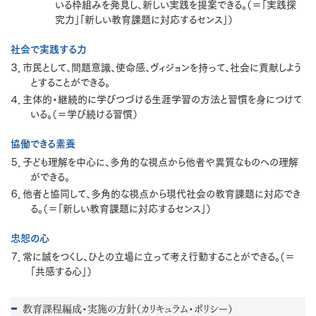
いる枠組みを発見し、新しい実践を提案できる。（＝「実践探
究力」「新しい教育課題に対応するセンス」）
社会で実践する力
３．市民として、問題意識、使命感、ヴィジョンを持って、社会に貢献しよう
とすることができる。
４．主体的・継続的に学びつづける生涯学習の方法と習慣を身につけて
いる。（＝学び続ける習慣）
協働できる素養
５．子ども理解を中心に、多角的な視点から他者や異質なものへの理解
ができる。
６．他者と協同して、多角的な視点から現代社会の教育課題に対応でき
る。（＝「新しい教育課題に対応するセンス」）
忠恕の心
７．常に誠をつくし、ひとの立場に立って考え行動することができる。（＝
「共感する心」）
教育課程編成・実施の方針（カリキュラム・ポリシー）