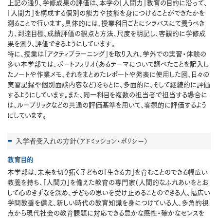
上記の通り、学修成果の評価は、本学の「人間力」教育の目的に沿って、
「人間力」を構成する個別の能力や技能を身につけることができたかを
測ることで行います。具体的には、授業科目ごとにシラバスにて養うべき
力、到達目標、成績評価の観点と方法、尺度を明記し、客観的に学修成
果を測り、評価できるようにしています。
特に、授業は「アクティブラーニング」を取り入れ、学外での実習・体験の
多い本学部では、ポートフォリオ（あるテーマについて調べたことを記入し
たノートや作業メモ、それをまとめたレポートや発表に使用した図、日々の
実習記録や個別面談内容など）をもとに、多面的に、そして継続的に評価
するようにしています。また、同一科目を複数の担当者で担当する場合に
は、ルーブリックなどの共通の評価基準を用いて、客観的に評価するよう
にしています。
入学者受入れの方針（アドミッション・ポリシー）
教育目的
本学部は、未来を切り拓く子どもの「生きる力」を育むことのできる幅広い
教養を持ち、「人間力」を備えた教育の専門家（人間的なふれあいをとお
して心のきずなを深め、子どもの思いを受け止めることのできる人、幅広い
学問教養を備え、新しい時代の教育知識を身につけている人、多角的視
点から現代社会の教育課題に対応できる豊かな感性・確かなセンスを