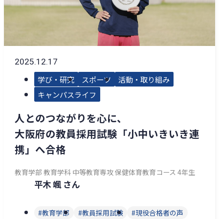
2025.12.17
学び・研究
スポーツ
活動・取り組み
キャンパスライフ
人とのつながりを心に、
大阪府の教員採用試験「小中いきいき連
携」へ合格
教育学部 教育学科 中等教育専攻 保健体育教育コース 4年生
平木 颯 さん
教育学部
教員採用試験
現役合格者の声