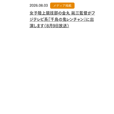
2026.08.03
メディア掲載
女子陸上競技部の金丸 祐三監督がフ
ジテレビ系『千鳥の鬼レンチャン』に出
演します（8月9日放送）