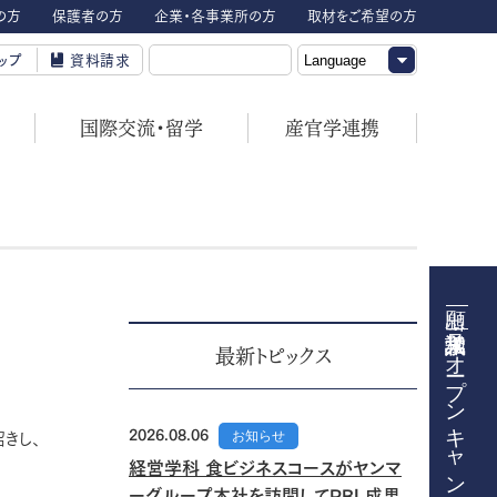
の方
保護者の方
企業・各事業所の方
取材をご希望の方
ップ
資料請求
国際交流・留学
産官学連携
オープンキャンパス
最新トピックス
2026.08.06
お知らせ
きし、
経営学科 食ビジネスコースがヤンマ
ーグループ本社を訪問してPBL成果