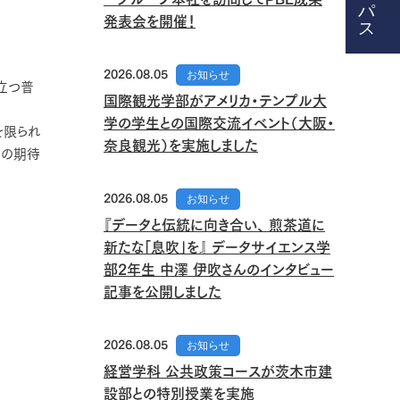
発表会を開催！
2026.08.05
お知らせ
立つ普
国際観光学部がアメリカ・テンプル大
学の学生との国際交流イベント（大阪・
を限られ
奈良観光）を実施しました
手の期待
2026.08.05
お知らせ
『データと伝統に向き合い、 煎茶道に
新たな「息吹」を』 データサイエンス学
部2年生 中澤 伊吹さんのインタビュー
記事を公開しました
2026.08.05
お知らせ
経営学科 公共政策コースが茨木市建
設部との特別授業を実施