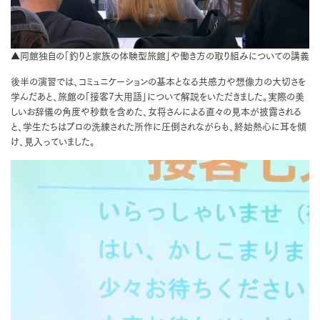
▲同館独自の「釣りと家族の体験型旅館」や働き方の取り組みについての講義
後半の演習では、コミュニケーションの基本となる共感力や想像力の大切さを
学んだあと、旅館の「接客7大用語」について解説をいただきました。実際の美
しいお辞儀の角度や秒数を含めた、女将さんによる直々の見本が披露される
と、学生たちはプロの洗練された所作に圧倒されながらも、終始熱心に耳を傾
け、見入っていました。