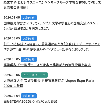
経営学科 食ビジネスコースがヤンマーグループ本社を訪問してPBL成
果発表会を開催！
2026.08.05
お知らせ
国際観光学部がアメリカ・テンプル大学の学生との国際交流イベント
（大阪・奈良観光）を実施しました
2026.08.05
お知らせ
『データと伝統に向き合い、 煎茶道に新たな「息吹」を』 データサイエン
ス学部2年生 中澤 伊吹さんのインタビュー記事を公開しました
2026.08.05
お知らせ
経営学科 公共政策コースが茨木市建設部との特別授業を実施
2026.08.05
ニュースリリース
大阪成蹊大学 芸術学部長 糸曽賢志教授が「Japan Expo Paris
2026」に登壇
2026.08.04
お知らせ
日経STEAM2026シンポジウムに参加