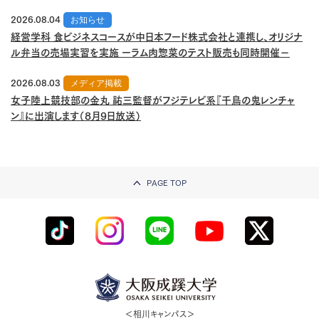
2026.08.04
お知らせ
経営学科 食ビジネスコースが中日本フード株式会社と連携し、オリジナ
ル弁当の売場実習を実施 ーラム肉惣菜のテスト販売も同時開催－
2026.08.03
メディア掲載
女子陸上競技部の金丸 祐三監督がフジテレビ系『千鳥の鬼レンチャ
ン』に出演します（8月9日放送）
PAGE TOP
＜相川キャンパス＞