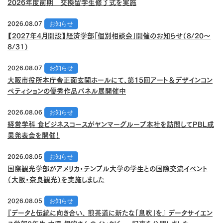
2026年度前期 交換留学生修了式を実施
2026.08.07
お知らせ
【2027年4月開設】経済学部「個別相談会」開催のお知らせ（8/20～
8/31）
2026.08.07
お知らせ
大阪市役所本庁舎正面玄関ホールにて、第15回アート＆デザインコン
ペティションの優秀作品パネル展開催中
2026.08.06
お知らせ
経営学科 食ビジネスコースがヤンマーグループ本社を訪問してPBL成
果発表会を開催！
2026.08.05
お知らせ
国際観光学部がアメリカ・テンプル大学の学生との国際交流イベント
（大阪・奈良観光）を実施しました
2026.08.05
お知らせ
『データと伝統に向き合い、 煎茶道に新たな「息吹」を』 データサイエン