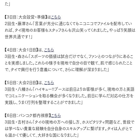
た」
【3日目：大会設営・準備】は
こちら
2回生・藤澤さん「言葉が充分に通じなくてもニコニコでファイルを配布してい
れば、タイ現地のお客様もスタッフさんも沢山笑ってくれました。やっぱり笑顔は
世界共通です！」
【4日目：大会1日目】は、
こちら
3回生・森さん「スポーツの価値は試合だけでなく、ファンとのつながりにあるこ
とを実感しました。これらの様子を現地で自分の目で観て、肌で感じられたこと
で、タイで興行を行う意義について、さらに理解が深まりました」
【5日目：大会2日目】は、
こちら
3回生・八幡さん「ハイキュー!!ブースは前日よりお客様が多く、現地の方と英語
でコミュニケーションを取る機会が多くなりました。前日に学んだ対応の仕方を
実践し、うまく行列を整理することができました」
【6日目：バンコク都内視察】
こちら
3回生・吉村さん「タイの現地の方への接し方、ホスピタリティ問題など、普段で
は学べない貴重な経験を自分自身のスキルアップに繋げます。タイは人がとて
も温かくて優しくて、大好きな国になりました」