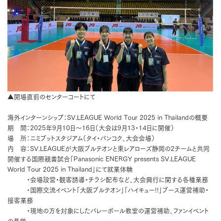
▲開場直前のセンターコートにて
海外インターンシップ：SV.LEAGUE World Tour 2025 in Thailandの概要
期 間：2025年9月10日〜16日（大会は9月13・14日に開催）
場 所：ニミブットスタジアム（タイ・バンコク、大会会場）
内 容：SV.LEAGUEが大阪ブルテオンと東レアローズ静岡の2チームと共同
開催する国際親善試合「Panasonic ENERGY presents SV.LEAGUE
World Tour 2025 in Thailand」にて就業体験
・会場設営・観客誘導・チラシ配布など、大会興行に関する各種業務
・国際交流イベント「大阪ブルテオン」「ハイキュー!!」ブース運営補助・
接客業務
・現地の方を対象にしたバレーボール教室の運営補助、ファンイベント