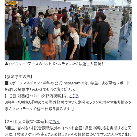
▲ハイキュー!!ブースのペットボトルチャレンジは連日大盛況！
【参加学生の声】
■スポーツマネジメント学科の公式Instagramでは、学生による現地レポート
を詳しく掲載中！あわせてぜひご覧ください。
【1日目：移動日・バンコク都内視察】は、
こちら
3回生・八幡さん「初めての海外経験ですが、海外のファンを増やす取り組みを
学ぶというテーマで精一杯取り組みます！」
【2日目：大会設営・準備】は
こちら
3回生・吉村さん「試合観戦以外のイベント企画・運営の楽しさを実感すると同
時に、1枚のチケットを売ることの難しさとその価値について学ぶことができまし