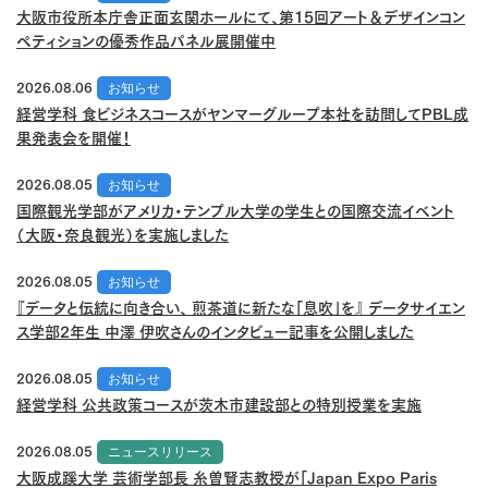
大阪市役所本庁舎正面玄関ホールにて、第15回アート＆デザインコン
ペティションの優秀作品パネル展開催中
2026.08.06
お知らせ
経営学科 食ビジネスコースがヤンマーグループ本社を訪問してPBL成
果発表会を開催！
2026.08.05
お知らせ
国際観光学部がアメリカ・テンプル大学の学生との国際交流イベント
（大阪・奈良観光）を実施しました
2026.08.05
お知らせ
『データと伝統に向き合い、 煎茶道に新たな「息吹」を』 データサイエン
ス学部2年生 中澤 伊吹さんのインタビュー記事を公開しました
2026.08.05
お知らせ
経営学科 公共政策コースが茨木市建設部との特別授業を実施
2026.08.05
ニュースリリース
大阪成蹊大学 芸術学部長 糸曽賢志教授が「Japan Expo Paris