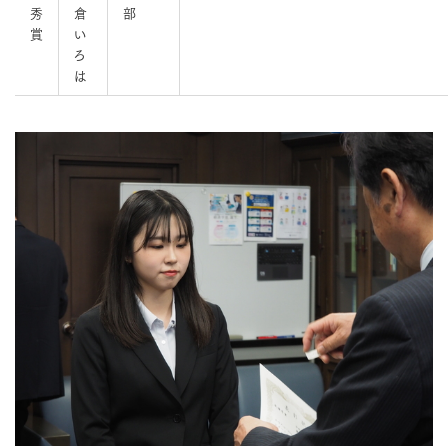
秀
倉
部
賞
い
ろ
は