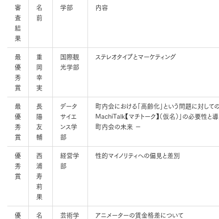
審
名
学部
内容
査
前
結
果
最
重
国際観
ステレオタイプとマーケティング
優
岡
光学部
秀
幸
賞
実
最
長
データ
町内会における「高齢化」という問題に対しての
優
陽
サイエ
MachiTalk【マチトーク】（仮名）」の必要
秀
友
ンス学
町内会の未来 －
賞
輔
部
優
西
経営学
性的マイノリティへの偏見と差別
秀
浦
部
賞
寿
莉
果
優
名
芸術学
アニメーターの賃金格差について