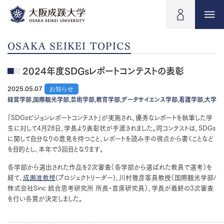
OSAKA SEIKEI TOPICS
2024年度SDGsレポートコンテストの表彰
2025.05.07
お知らせ
経営学部,国際観光学部,芸術学部,教育学部,データサイエンス学部,看護学部,大学
「SDGsビジョンレポートコンテスト」が実施され、優秀なレポートを執筆した学
生に対して4月28日、学長より表彰状が手渡されました。同コンテストは、SDGs
に関して自分なりの意見を持つこと、レポートを読み手の視点から書くことなど
を目的とし、本年で3回目となります。
各学部から選出された作品を2次審査（各学部から選ばれた教員で選考）を
経て、
成瀬准教授
(プロジェクトリーダー)、川村雅彦客員教授（国際観光学部/
株式会社Sinc 統合思考研究所 所長・首席研究員）、学長が最終の3次審査
を行い各賞が決定しました。