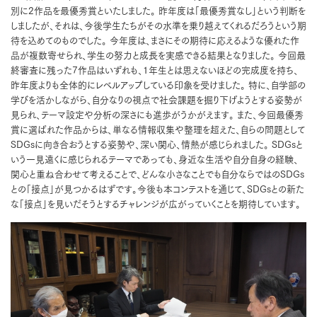
別に2作品を最優秀賞といたしました。 昨年度は「最優秀賞なし」という判断を
しましたが、それは、今後学生たちがその水準を乗り越えてくれるだろうという期
待を込めてのものでした。 今年度は、まさにその期待に応えるような優れた作
品が複数寄せられ、学生の努力と成長を実感できる結果となりました。 今回最
終審査に残った7作品はいずれも、1年生とは思えないほどの完成度を持ち、
昨年度よりも全体的にレベルアップしている印象を受けました。 特に、自学部の
学びを活かしながら、自分なりの視点で社会課題を掘り下げようとする姿勢が
見られ、テーマ設定や分析の深さにも進歩がうかがえます。 また、今回最優秀
賞に選ばれた作品からは、単なる情報収集や整理を超えた、自らの問題として
SDGsに向き合おうとする姿勢や、深い関心、情熱が感じられました。 SDGsと
いう一見遠くに感じられるテーマであっても、身近な生活や自分自身の経験、
関心と重ね合わせて考えることで、どんな小さなことでも自分ならではのSDGs
との「接点」が見つかるはずです。今後も本コンテストを通じて、SDGsとの新た
な「接点」を見いだそうとするチャレンジが広がっていくことを期待しています。