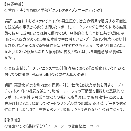
【最優秀賞】
◇重岡幸実（国際観光学部）「ステレオタイプとマーケティング」
講評：広告におけるステレオタイプの再生産が、社会的偏見を助長する可能性
を観光業の事例から鋭く指摘したレポート。マーケティングを行う側にある無意
識の偏見に着目した点は特に優れており、具体的な広告事例に基づく論の展
開にも説得力があった。観光体験の中に潜むジェンダー的固定観念への批判
も含め、観光業における多様性と公正性の推進を考える上で高く評価された。
なお、SDGsの根底にある人権意識に言及があれば、より問題意識が明確に
なろう。
◇長陽友輔（データサイエンス学部）「町内会における『高齢化』という問題に
対しての対策案『MachiTalk』の必要性と導入課題」
講評：高齢化が進む町内会の課題に対し、世代を越えた参加を促すオープン
チャットアプリの提案を通して、地域コミュニティの再構築を目指した意欲的な
レポート。匿名性やAI議事録などの機能にも言及し、実現可能性を高める工
夫が評価された。なお、アンケートのサンプル数の記載があれば、データの信頼
性は向上しよう。また、高齢者のアプリ順応度をどう高めるかが課題であろう。
【優秀賞】
◇名倉いろは（芸術学部）「アニメーターの賃金格差について」