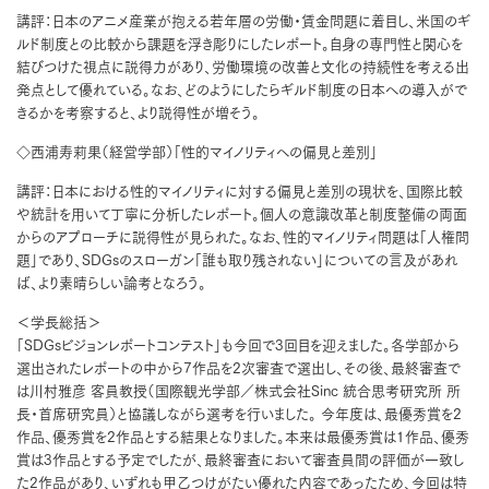
講評：日本のアニメ産業が抱える若年層の労働・賃金問題に着目し、米国のギ
ルド制度との比較から課題を浮き彫りにしたレポート。自身の専門性と関心を
結びつけた視点に説得力があり、労働環境の改善と文化の持続性を考える出
発点として優れている。なお、どのようにしたらギルド制度の日本への導入がで
きるかを考察すると、より説得性が増そう。
◇西浦寿莉果（経営学部）「性的マイノリティへの偏見と差別」
講評：日本における性的マイノリティに対する偏見と差別の現状を、国際比較
や統計を用いて丁寧に分析したレポート。個人の意識改革と制度整備の両面
からのアプローチに説得性が見られた。なお、性的マイノリティ問題は「人権問
題」であり、SDGsのスローガン「誰も取り残されない」についての言及があれ
ば、より素晴らしい論考となろう。
＜学長総括＞
「SDGsビジョンレポートコンテスト」も今回で3回目を迎えました。各学部から
選出されたレポートの中から7作品を2次審査で選出し、その後、最終審査で
は川村雅彦 客員教授（国際観光学部／株式会社Sinc 統合思考研究所 所
長・首席研究員）と協議しながら選考を行いました。 今年度は、最優秀賞を2
作品、優秀賞を2作品とする結果となりました。本来は最優秀賞は1作品、優秀
賞は3作品とする予定でしたが、最終審査において審査員間の評価が一致し
た2作品があり、いずれも甲乙つけがたい優れた内容であったため、今回は特