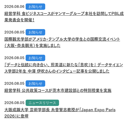
2026.08.06
お知らせ
経営学科 食ビジネスコースがヤンマーグループ本社を訪問してPBL成
果発表会を開催！
2026.08.05
お知らせ
国際観光学部がアメリカ・テンプル大学の学生との国際交流イベント
（大阪・奈良観光）を実施しました
2026.08.05
お知らせ
『データと伝統に向き合い、 煎茶道に新たな「息吹」を』 データサイエン
ス学部2年生 中澤 伊吹さんのインタビュー記事を公開しました
2026.08.05
お知らせ
経営学科 公共政策コースが茨木市建設部との特別授業を実施
2026.08.05
ニュースリリース
大阪成蹊大学 芸術学部長 糸曽賢志教授が「Japan Expo Paris
2026」に登壇