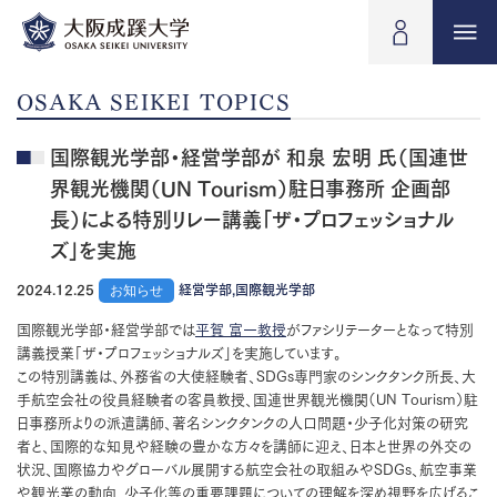
OSAKA SEIKEI TOPICS
国際観光学部・経営学部が 和泉 宏明 氏（国連世
界観光機関（UN Tourism）駐日事務所 企画部
長）による特別リレー講義「ザ・プロフェッショナル
ズ」を実施
2024.12.25
お知らせ
経営学部,国際観光学部
国際観光学部・経営学部では
平賀 富一教授
がファシリテーターとなって特別
講義授業「ザ・プロフェッショナルズ」を実施しています。
この特別講義は、外務省の大使経験者、SDGs専門家のシンクタンク所長、大
手航空会社の役員経験者の客員教授、国連世界観光機関（UN Tourism）駐
日事務所よりの派遣講師、著名シンクタンクの人口問題・少子化対策の研究
者と、国際的な知見や経験の豊かな方々を講師に迎え、日本と世界の外交の
状況、国際協力やグローバル展開する航空会社の取組みやSDGs、航空事業
や観光業の動向、少子化等の重要課題についての理解を深め視野を広げるこ