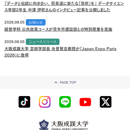
『データと伝統に向き合い、 煎茶道に新たな「息吹」を』 データサイエン
ス学部2年生 中澤 伊吹さんのインタビュー記事を公開しました
2026.08.05
お知らせ
経営学科 公共政策コースが茨木市建設部との特別授業を実施
2026.08.05
ニュースリリース
大阪成蹊大学 芸術学部長 糸曽賢志教授が「Japan Expo Paris
2026」に登壇
PAGE TOP