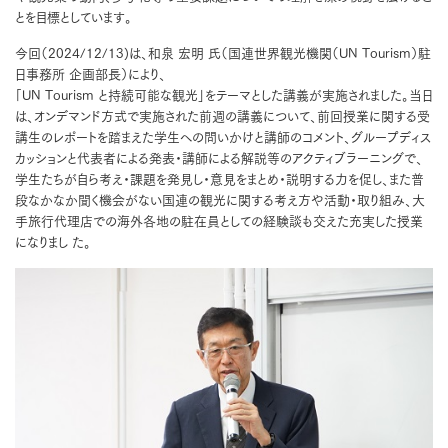
とを目標としています。
今回（2024/12/13)は、和泉 宏明 氏（国連世界観光機関（UN Tourism）駐
日事務所 企画部長）により、
「UN Tourism と持続可能な観光」をテーマとした講義が実施されました。当日
は、オンデマンド方式で実施された前週の講義について、前回授業に関する受
講生のレポートを踏まえた学生への問いかけと講師のコメント、グループディス
カッションと代表者による発表・講師による解説等のアクティブラーニングで、
学生たちが自ら考え・課題を発見し・意見をまとめ・説明する力を促し、また普
段なかなか聞く機会がない国連の観光に関する考え方や活動・取り組み、大
手旅行代理店での海外各地の駐在員としての経験談も交えた充実した授業
になりまし た。