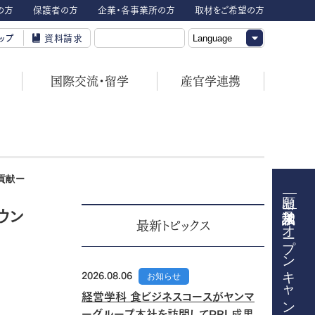
の方
保護者の方
企業・各事業所の方
取材をご希望の方
ップ
資料請求
国際交流・留学
産官学連携
貢献ー
ウン
オープンキャンパス
最新トピックス
2026.08.06
お知らせ
経営学科 食ビジネスコースがヤンマ
ーグループ本社を訪問してPBL成果