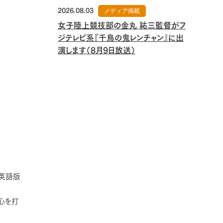
2026.08.03
メディア掲載
女子陸上競技部の金丸 祐三監督がフ
ジテレビ系『千鳥の鬼レンチャン』に出
演します（8月9日放送）
英語版
心を打