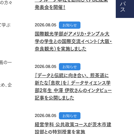
の方々
発表会を開催！
て学ぶ
2026.08.05
お知らせ
国際観光学部がアメリカ・テンプル大
学の学生との国際交流イベント（大阪・
奈良観光）を実施しました
企画の一
2026.08.05
お知らせ
『データと伝統に向き合い、 煎茶道に
新たな「息吹」を』 データサイエンス学
とめ、企
部2年生 中澤 伊吹さんのインタビュー
記事を公開しました
2026.08.05
お知らせ
経営学科 公共政策コースが茨木市建
設部との特別授業を実施