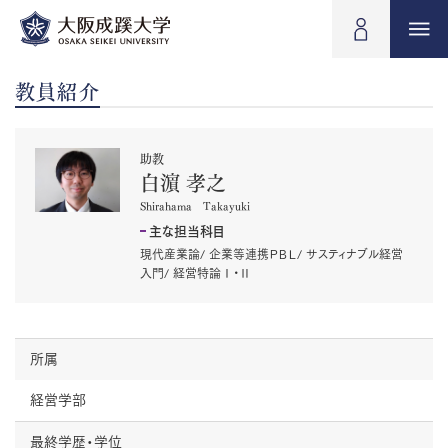
教員紹介
助教
白濵 孝之
Shirahama Takayuki
主な担当科目
現代産業論/ 企業等連携ＰＢＬ/ サスティナブル経営
入門/ 経営特論Ⅰ・Ⅱ
所属
経営学部
最終学歴・学位