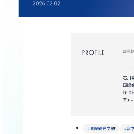
2026.02.02
国際観
PROFILE
石川
国際
後は
す」
国際観光学部
留