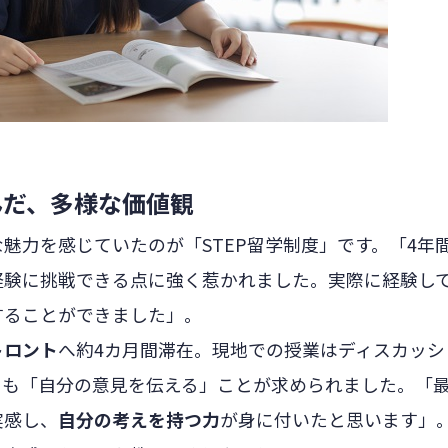
んだ、多様な価値観
魅力を感じていたのが「STEP留学制度」です。「4年
経験に挑戦できる点に強く惹かれました。実際に経験し
することができました」。
トロント
へ約4カ月間滞在。現地での授業はディスカッシ
りも「自分の意見を伝える」ことが求められました。「
実感し、
自分の考えを持つ力
が身に付いたと思います」