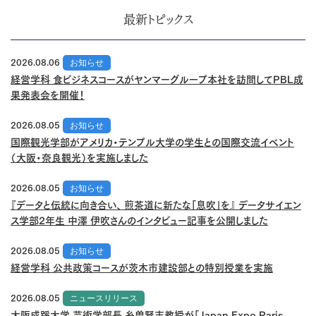
最新トピックス
2026.08.06
お知らせ
経営学科 食ビジネスコースがヤンマーグループ本社を訪問してPBL成
果発表会を開催！
2026.08.05
お知らせ
国際観光学部がアメリカ・テンプル大学の学生との国際交流イベント
（大阪・奈良観光）を実施しました
2026.08.05
お知らせ
『データと伝統に向き合い、 煎茶道に新たな「息吹」を』 データサイエン
ス学部2年生 中澤 伊吹さんのインタビュー記事を公開しました
2026.08.05
お知らせ
経営学科 公共政策コースが茨木市建設部との特別授業を実施
2026.08.05
ニュースリリース
大阪成蹊大学 芸術学部長 糸曽賢志教授が「Japan Expo Paris