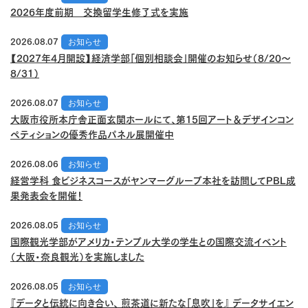
2026年度前期 交換留学生修了式を実施
2026.08.07
お知らせ
【2027年4月開設】経済学部「個別相談会」開催のお知らせ（8/20～
8/31）
2026.08.07
お知らせ
大阪市役所本庁舎正面玄関ホールにて、第15回アート＆デザインコン
ペティションの優秀作品パネル展開催中
2026.08.06
お知らせ
経営学科 食ビジネスコースがヤンマーグループ本社を訪問してPBL成
果発表会を開催！
2026.08.05
お知らせ
国際観光学部がアメリカ・テンプル大学の学生との国際交流イベント
（大阪・奈良観光）を実施しました
2026.08.05
お知らせ
『データと伝統に向き合い、 煎茶道に新たな「息吹」を』 データサイエン