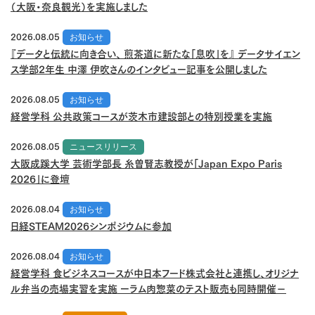
（大阪・奈良観光）を実施しました
2026.08.05
お知らせ
『データと伝統に向き合い、 煎茶道に新たな「息吹」を』 データサイエン
ス学部2年生 中澤 伊吹さんのインタビュー記事を公開しました
2026.08.05
お知らせ
経営学科 公共政策コースが茨木市建設部との特別授業を実施
2026.08.05
ニュースリリース
大阪成蹊大学 芸術学部長 糸曽賢志教授が「Japan Expo Paris
2026」に登壇
2026.08.04
お知らせ
日経STEAM2026シンポジウムに参加
2026.08.04
お知らせ
経営学科 食ビジネスコースが中日本フード株式会社と連携し、オリジナ
ル弁当の売場実習を実施 ーラム肉惣菜のテスト販売も同時開催－