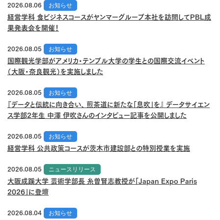
2026.08.06
お知らせ
経営学科 食ビジネスコースがヤンマーグループ本社を訪問してPBL成
果発表会を開催！
2026.08.05
お知らせ
国際観光学部がアメリカ・テンプル大学の学生との国際交流イベント
（大阪・奈良観光）を実施しました
2026.08.05
お知らせ
『データと伝統に向き合い、 煎茶道に新たな「息吹」を』 データサイエン
ス学部2年生 中澤 伊吹さんのインタビュー記事を公開しました
2026.08.05
お知らせ
経営学科 公共政策コースが茨木市建設部との特別授業を実施
2026.08.05
ニュースリリース
大阪成蹊大学 芸術学部長 糸曽賢志教授が「Japan Expo Paris
2026」に登壇
2026.08.04
お知らせ