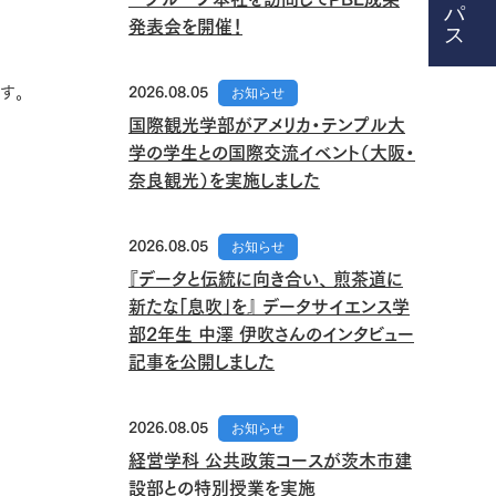
発表会を開催！
す。
2026.08.05
お知らせ
国際観光学部がアメリカ・テンプル大
学の学生との国際交流イベント（大阪・
奈良観光）を実施しました
2026.08.05
お知らせ
『データと伝統に向き合い、 煎茶道に
新たな「息吹」を』 データサイエンス学
部2年生 中澤 伊吹さんのインタビュー
記事を公開しました
2026.08.05
お知らせ
経営学科 公共政策コースが茨木市建
設部との特別授業を実施