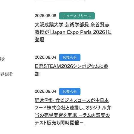
2026.08.05
ニュースリリース
大阪成蹊大学 芸術学部長 糸曽賢志
教授が「Japan Expo Paris 2026」に
登壇
2026.08.04
お知らせ
慣を
日経STEAM2026シンポジウムに参
加
世界観を
2026.08.04
お知らせ
経営学科 食ビジネスコースが中日本
フード株式会社と連携し、オリジナル弁
当の売場実習を実施 ーラム肉惣菜の
テスト販売も同時開催－