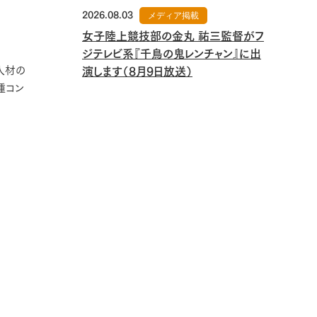
2026.08.03
メディア掲載
女子陸上競技部の金丸 祐三監督がフ
ジテレビ系『千鳥の鬼レンチャン』に出
人材の
演します（8月9日放送）
種コン