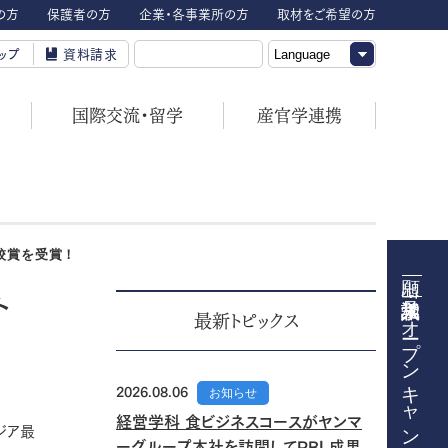
の方
保護者の方
企業・各事業所の方
取材をご希望の方
ップ
資料請求
国際交流・留学
産官学連携
校賞を受賞！
ト
オープンキャンパス
最新トピックス
2026.08.06
お知らせ
経営学科 食ビジネスコースがヤンマ
ジア最
ーグループ本社を訪問してPBL成果