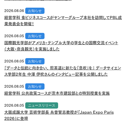
2026.08.06
お知らせ
経営学科 食ビジネスコースがヤンマーグループ本社を訪問してPBL成
果発表会を開催！
2026.08.05
お知らせ
国際観光学部がアメリカ・テンプル大学の学生との国際交流イベント
（大阪・奈良観光）を実施しました
2026.08.05
お知らせ
『データと伝統に向き合い、 煎茶道に新たな「息吹」を』 データサイエン
ス学部2年生 中澤 伊吹さんのインタビュー記事を公開しました
2026.08.05
お知らせ
経営学科 公共政策コースが茨木市建設部との特別授業を実施
2026.08.05
ニュースリリース
大阪成蹊大学 芸術学部長 糸曽賢志教授が「Japan Expo Paris
2026」に登壇