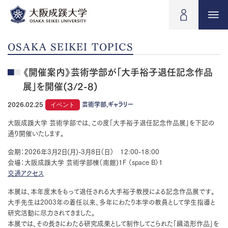
OSAKA SEIKEI TOPICS
《開催案内》芸術学部が「大手裕子退任記念作品
展」を開催(3/2-8)
2026.02.25
イベント
芸術学部,ギャラリー
大阪成蹊大学 芸術学部では、この度「大手裕子退任記念作品展」を下記の
通り開催いたします。
会期：2026年3月2日(月)-3月8日（日） 12:00-18:00
会場：大阪成蹊大学 芸術学部棟（南館)1F 〈space B〉１
交通アクセス
本展は、本年度末をもって退任される大手裕子教授による記念作品展です。
大手先生は2003年の着任以来、多年にわたり本学の教員として学生指導と
研究活動に尽力されてきました。
本展では、その長きにわたる研究成果として制作してこられた「織造形作品」を