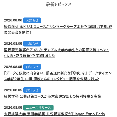
最新トピックス
2026.08.06
お知らせ
経営学科 食ビジネスコースがヤンマーグループ本社を訪問してPBL成
果発表会を開催！
2026.08.05
お知らせ
国際観光学部がアメリカ・テンプル大学の学生との国際交流イベント
（大阪・奈良観光）を実施しました
2026.08.05
お知らせ
『データと伝統に向き合い、 煎茶道に新たな「息吹」を』 データサイエン
ス学部2年生 中澤 伊吹さんのインタビュー記事を公開しました
2026.08.05
お知らせ
経営学科 公共政策コースが茨木市建設部との特別授業を実施
2026.08.05
ニュースリリース
大阪成蹊大学 芸術学部長 糸曽賢志教授が「Japan Expo Paris