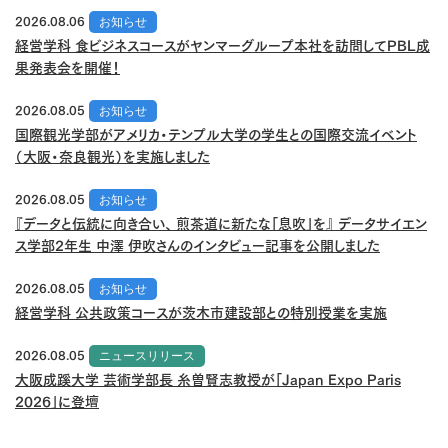
2026.08.06
お知らせ
経営学科 食ビジネスコースがヤンマーグループ本社を訪問してPBL成
果発表会を開催！
2026.08.05
お知らせ
国際観光学部がアメリカ・テンプル大学の学生との国際交流イベント
（大阪・奈良観光）を実施しました
2026.08.05
お知らせ
『データと伝統に向き合い、 煎茶道に新たな「息吹」を』 データサイエン
ス学部2年生 中澤 伊吹さんのインタビュー記事を公開しました
2026.08.05
お知らせ
経営学科 公共政策コースが茨木市建設部との特別授業を実施
2026.08.05
ニュースリリース
大阪成蹊大学 芸術学部長 糸曽賢志教授が「Japan Expo Paris
2026」に登壇