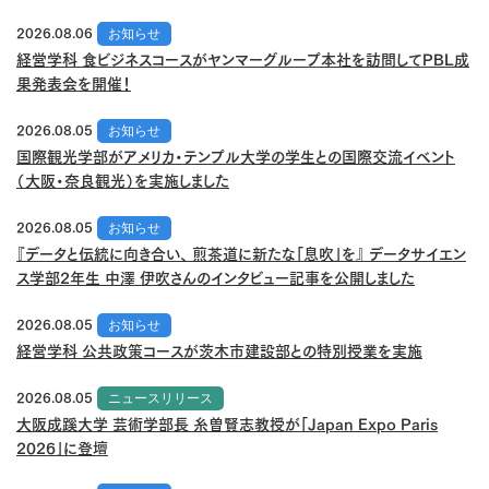
2026.08.06
お知らせ
経営学科 食ビジネスコースがヤンマーグループ本社を訪問してPBL成
果発表会を開催！
2026.08.05
お知らせ
国際観光学部がアメリカ・テンプル大学の学生との国際交流イベント
（大阪・奈良観光）を実施しました
2026.08.05
お知らせ
『データと伝統に向き合い、 煎茶道に新たな「息吹」を』 データサイエン
ス学部2年生 中澤 伊吹さんのインタビュー記事を公開しました
2026.08.05
お知らせ
経営学科 公共政策コースが茨木市建設部との特別授業を実施
2026.08.05
ニュースリリース
大阪成蹊大学 芸術学部長 糸曽賢志教授が「Japan Expo Paris
2026」に登壇