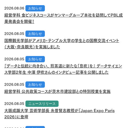
2026.08.06
お知らせ
経営学科 食ビジネスコースがヤンマーグループ本社を訪問してPBL成
果発表会を開催！
2026.08.05
お知らせ
国際観光学部がアメリカ・テンプル大学の学生との国際交流イベント
（大阪・奈良観光）を実施しました
2026.08.05
お知らせ
『データと伝統に向き合い、 煎茶道に新たな「息吹」を』 データサイエン
ス学部2年生 中澤 伊吹さんのインタビュー記事を公開しました
2026.08.05
お知らせ
経営学科 公共政策コースが茨木市建設部との特別授業を実施
2026.08.05
ニュースリリース
大阪成蹊大学 芸術学部長 糸曽賢志教授が「Japan Expo Paris
2026」に登壇