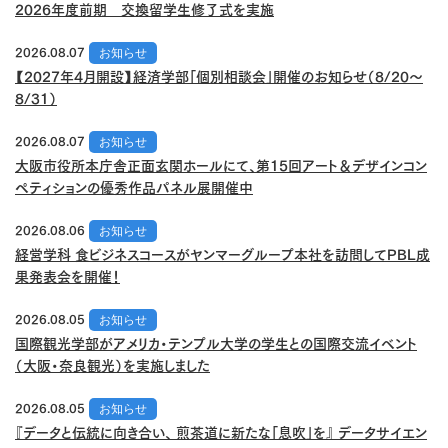
2026年度前期 交換留学生修了式を実施
2026.08.07
お知らせ
【2027年4月開設】経済学部「個別相談会」開催のお知らせ（8/20～
8/31）
2026.08.07
お知らせ
大阪市役所本庁舎正面玄関ホールにて、第15回アート＆デザインコン
ペティションの優秀作品パネル展開催中
2026.08.06
お知らせ
経営学科 食ビジネスコースがヤンマーグループ本社を訪問してPBL成
果発表会を開催！
2026.08.05
お知らせ
国際観光学部がアメリカ・テンプル大学の学生との国際交流イベント
（大阪・奈良観光）を実施しました
2026.08.05
お知らせ
『データと伝統に向き合い、 煎茶道に新たな「息吹」を』 データサイエン