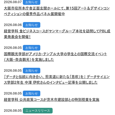
2026.08.07
お知らせ
大阪市役所本庁舎正面玄関ホールにて、第15回アート＆デザインコン
ペティションの優秀作品パネル展開催中
2026.08.06
お知らせ
経営学科 食ビジネスコースがヤンマーグループ本社を訪問してPBL成
果発表会を開催！
2026.08.05
お知らせ
国際観光学部がアメリカ・テンプル大学の学生との国際交流イベント
（大阪・奈良観光）を実施しました
2026.08.05
お知らせ
『データと伝統に向き合い、 煎茶道に新たな「息吹」を』 データサイエン
ス学部2年生 中澤 伊吹さんのインタビュー記事を公開しました
2026.08.05
お知らせ
経営学科 公共政策コースが茨木市建設部との特別授業を実施
2026.08.05
ニュースリリース