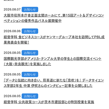
2026.08.07
お知らせ
大阪市役所本庁舎正面玄関ホールにて、第15回アート＆デザインコン
ペティションの優秀作品パネル展開催中
2026.08.06
お知らせ
経営学科 食ビジネスコースがヤンマーグループ本社を訪問してPBL成
果発表会を開催！
2026.08.05
お知らせ
国際観光学部がアメリカ・テンプル大学の学生との国際交流イベント
（大阪・奈良観光）を実施しました
2026.08.05
お知らせ
『データと伝統に向き合い、 煎茶道に新たな「息吹」を』 データサイエン
ス学部2年生 中澤 伊吹さんのインタビュー記事を公開しました
2026.08.05
お知らせ
経営学科 公共政策コースが茨木市建設部との特別授業を実施