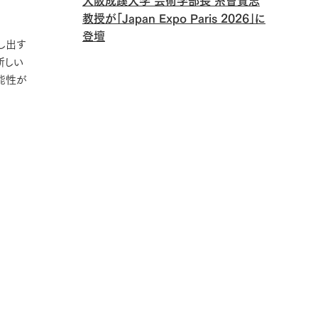
大阪成蹊大学 芸術学部長 糸曽賢志
教授が「Japan Expo Paris 2026」に
登壇
し出す
新しい
能性が