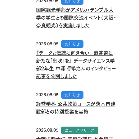
2026.08.05
お知らせ
国際観光学部がアメリカ・テンプル大
学の学生との国際交流イベント（大阪・
奈良観光）を実施しました
2026.08.05
お知らせ
『データと伝統に向き合い、 煎茶道に
新たな「息吹」を』 データサイエンス学
部2年生 中澤 伊吹さんのインタビュー
記事を公開しました
2026.08.05
お知らせ
経営学科 公共政策コースが茨木市建
設部との特別授業を実施
2026.08.05
ニュースリリース