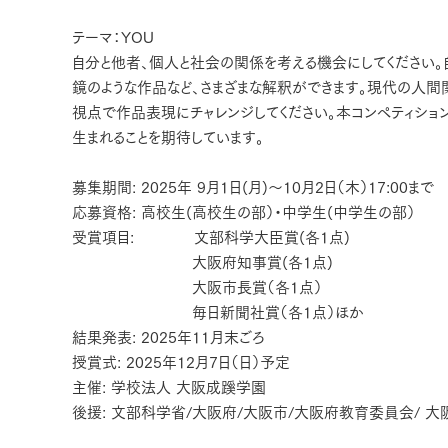
テーマ：
YOU
自分と他者、個人と社会の関係を考える機会にしてください。
鏡のような作品など、さまざまな解釈ができます。現代の人間関
視点で作品表現にチャレンジしてください。本コンペティショ
生まれることを期待しています。
募集期間: 2025年 9月1日(月)～10月2日（木）17:00まで
応募資格: 高校生(高校生の部）・中学生(中学生の部）
受賞項目: 文部科学大臣賞(各1点)
大阪府知事賞(各1点)
大阪市長賞（各1点）
毎日新聞社賞（各1点）ほか
結果発表: 2025年11月末ごろ
授賞式: 2025年12月7日（日）予定
主催: 学校法人 大阪成蹊学園
後援: 文部科学省/大阪府/大阪市/大阪府教育委員会/ 