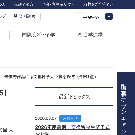
の方
保護者の方
企業・各事業所の方
取材をご希望の方
ップ
資料請求
国際交流・留学
産官学連携
募） 最優秀作品には文部科学大臣賞を授与（各部1点）
5」
オープンキャンパス
最新トピックス
2026.08.07
お知らせ
2026年度前期 交換留学生修了式
5回 大
を実施