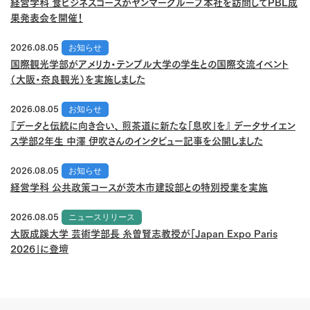
経営学科 食ビジネスコースがヤンマーグループ本社を訪問してPBL成
果発表会を開催！
2026.08.05
お知らせ
国際観光学部がアメリカ・テンプル大学の学生との国際交流イベント
（大阪・奈良観光）を実施しました
2026.08.05
お知らせ
『データと伝統に向き合い、 煎茶道に新たな「息吹」を』 データサイエン
ス学部2年生 中澤 伊吹さんのインタビュー記事を公開しました
2026.08.05
お知らせ
経営学科 公共政策コースが茨木市建設部との特別授業を実施
2026.08.05
ニュースリリース
大阪成蹊大学 芸術学部長 糸曽賢志教授が「Japan Expo Paris
2026」に登壇