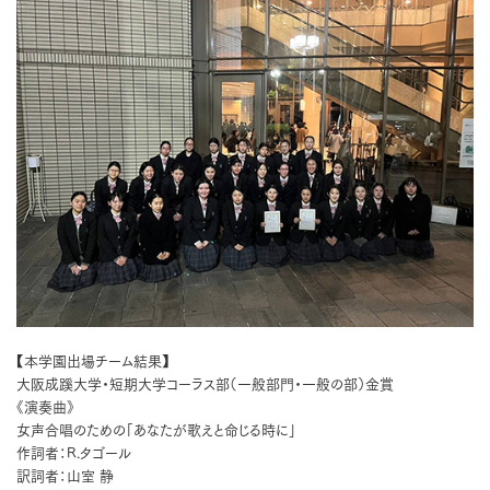
【本学園出場チーム結果】
大阪成蹊大学・短期大学コーラス部（一般部門・一般の部）金賞
《演奏曲》
女声合唱のための「あなたが歌えと命じる時に」
作詞者：R.タゴール
訳詞者：山室 静