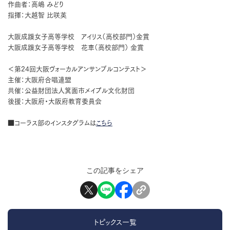
作曲者：高嶋 みどり
指揮：大越智 比咲英
大阪成蹊女子高等学校 アイリス（高校部門）金賞
大阪成蹊女子高等学校 花車（高校部門） 金賞
＜第24回大阪ヴォーカルアンサンブルコンテスト＞
主催：大阪府合唱連盟
共催：公益財団法人箕面市メイプル文化財団
後援：大阪府・大阪府教育委員会
■コーラス部のインスタグラムは
こちら
この記事をシェア
トピックス一覧