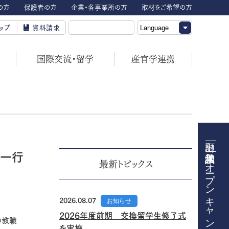
の方
保護者の方
企業・各事業所の方
取材をご希望の方
ップ
資料請求
国際交流・留学
産官学連携
 ご一行
オープンキャンパス
最新トピックス
2026.08.07
お知らせ
2026年度前期 交換留学生修了式
名の教職
を実施