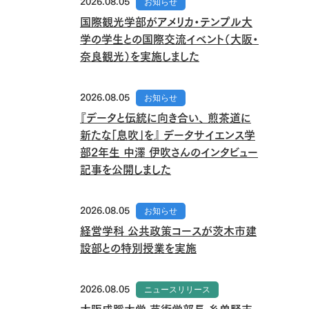
2026.08.05
お知らせ
国際観光学部がアメリカ・テンプル大
学の学生との国際交流イベント（大阪・
奈良観光）を実施しました
2026.08.05
お知らせ
『データと伝統に向き合い、 煎茶道に
新たな「息吹」を』 データサイエンス学
部2年生 中澤 伊吹さんのインタビュー
記事を公開しました
2026.08.05
お知らせ
経営学科 公共政策コースが茨木市建
設部との特別授業を実施
2026.08.05
ニュースリリース