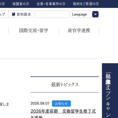
の方
保護者の方
企業・各事業所の方
取材をご希望の方
ップ
資料請求
国際交流・留学
産官学連携
オープンキャンパス
最新トピックス
2026.08.07
お知らせ
催しま
2026年度前期 交換留学生修了式
を実施