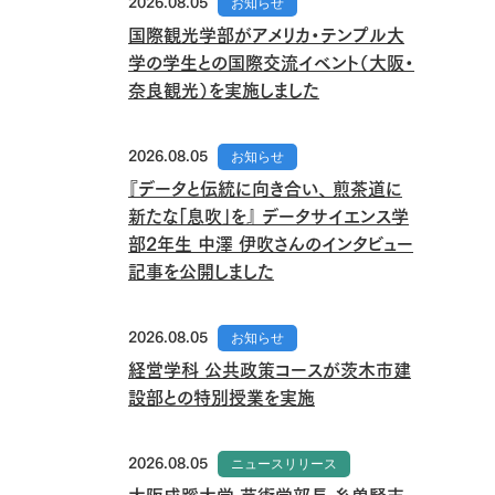
2026.08.05
お知らせ
国際観光学部がアメリカ・テンプル大
学の学生との国際交流イベント（大阪・
奈良観光）を実施しました
2026.08.05
お知らせ
『データと伝統に向き合い、 煎茶道に
新たな「息吹」を』 データサイエンス学
部2年生 中澤 伊吹さんのインタビュー
記事を公開しました
2026.08.05
お知らせ
経営学科 公共政策コースが茨木市建
設部との特別授業を実施
2026.08.05
ニュースリリース