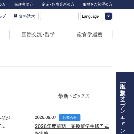
の方
保護者の方
企業・各事業所の方
取材をご希望の方
ップ
資料請求
国際交流・留学
産官学連携
オープンキャンパス
最新トピックス
2026.08.07
お知らせ
ル部が
た。
2026年度前期 交換留学生修了式
を実施