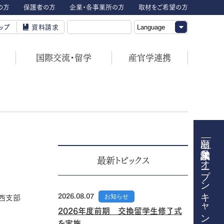
の方
保護者の方
企業・各事業所の方
取材をご希望の方
ップ
資料請求
国際交流・留学
産官学連携
オープンキャンパス
最新トピックス
2026.08.07
お知らせ
関西支部
2026年度前期 交換留学生修了式
を実施