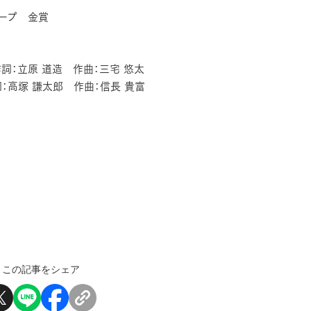
ープ 金賞
作詞：立原 道造 作曲：三宅 悠太
詞：高塚 謙太郎 作曲：信長 貴富
この記事をシェア