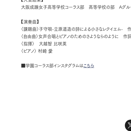
大阪成蹊女子高等学校コーラス部 高等学校の部 Aグル
【演奏曲】
〈課題曲〉子守唄-立原道造の詩による小さなレクイエム- 
〈自由曲〉女声合唱とピアノのためのさようならのように 作
〈指揮〉 大越智 比咲英
〈ピアノ〉 村崎 愛
■学園コーラス部インスタグラムは
こちら