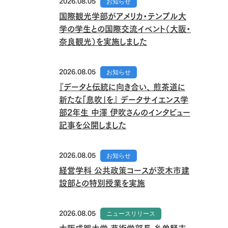
2026.08.05
お知らせ
国際観光学部がアメリカ・テンプル大
学の学生との国際交流イベント（大阪・
奈良観光）を実施しました
2026.08.05
お知らせ
『データと伝統に向き合い、 煎茶道に
新たな「息吹」を』 データサイエンス学
部2年生 中澤 伊吹さんのインタビュー
記事を公開しました
2026.08.05
お知らせ
経営学科 公共政策コースが茨木市建
設部との特別授業を実施
2026.08.05
ニュースリリース