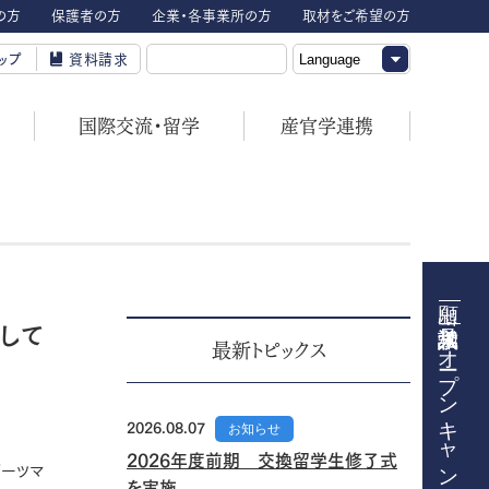
の方
保護者の方
企業・各事業所の方
取材をご希望の方
ップ
資料請求
国際交流・留学
産官学連携
して
オープンキャンパス
最新トピックス
2026.08.07
お知らせ
2026年度前期 交換留学生修了式
ポーツマ
を実施