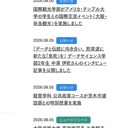
2026.08.05
お知らせ
国際観光学部がアメリカ・テンプル大
学の学生との国際交流イベント（大阪・
奈良観光）を実施しました
2026.08.05
お知らせ
『データと伝統に向き合い、 煎茶道に
新たな「息吹」を』 データサイエンス学
部2年生 中澤 伊吹さんのインタビュー
記事を公開しました
2026.08.05
お知らせ
経営学科 公共政策コースが茨木市建
設部との特別授業を実施
2026.08.05
ニュースリリース