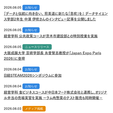
2026.08.05
お知らせ
『データと伝統に向き合い、 煎茶道に新たな「息吹」を』 データサイエン
ス学部2年生 中澤 伊吹さんのインタビュー記事を公開しました
2026.08.05
お知らせ
経営学科 公共政策コースが茨木市建設部との特別授業を実施
2026.08.05
ニュースリリース
大阪成蹊大学 芸術学部長 糸曽賢志教授が「Japan Expo Paris
2026」に登壇
2026.08.04
お知らせ
日経STEAM2026シンポジウムに参加
2026.08.04
お知らせ
経営学科 食ビジネスコースが中日本フード株式会社と連携し、オリジナ
ル弁当の売場実習を実施 ーラム肉惣菜のテスト販売も同時開催－
2026.08.03
メディア掲載