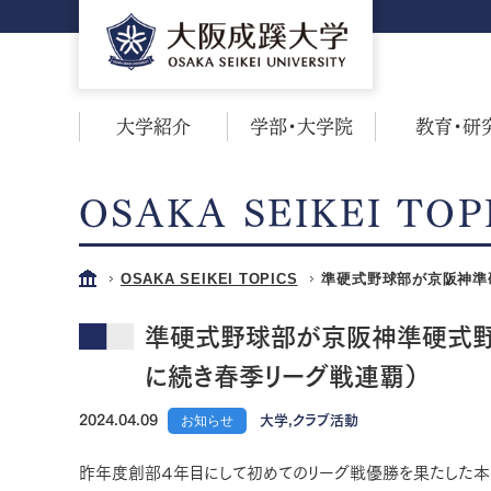
大学紹介
学部・大学院
教育・研
OSAKA SEIKEI TOP
OSAKA SEIKEI TOPICS
準硬式野球部が京阪神準硬
準硬式野球部が京阪神準硬式野球連
に続き春季リーグ戦連覇）
2024.04.09
お知らせ
大学,クラブ活動
昨年度創部４年目にして初めてのリーグ戦優勝を果たした