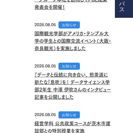
発表会を開催！
2026.08.05
お知らせ
国際観光学部がアメリカ・テンプル大
学の学生との国際交流イベント（大阪・
奈良観光）を実施しました
2026.08.05
お知らせ
『データと伝統に向き合い、 煎茶道に
新たな「息吹」を』 データサイエンス学
部2年生 中澤 伊吹さんのインタビュー
記事を公開しました
2026.08.05
お知らせ
経営学科 公共政策コースが茨木市建
設部との特別授業を実施