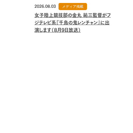
2026.08.03
メディア掲載
女子陸上競技部の金丸 祐三監督がフ
ジテレビ系『千鳥の鬼レンチャン』に出
演します（8月9日放送）