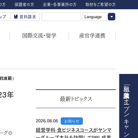
の方
保護者の方
企業・各事業所の方
取材をご希望の方
ップ
資料請求
国際交流・留学
産官学連携
グ戦連覇）
23年
オープンキャンパス
最新トピックス
2026.08.06
お知らせ
経営学科 食ビジネスコースがヤンマ
ーグの
ーグループ本社を訪問してPBL成果