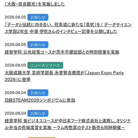
（大阪・奈良観光）を実施しました
2026.08.05
お知らせ
『データと伝統に向き合い、 煎茶道に新たな「息吹」を』 データサイエン
ス学部2年生 中澤 伊吹さんのインタビュー記事を公開しました
2026.08.05
お知らせ
経営学科 公共政策コースが茨木市建設部との特別授業を実施
2026.08.05
ニュースリリース
大阪成蹊大学 芸術学部長 糸曽賢志教授が「Japan Expo Paris
2026」に登壇
2026.08.04
お知らせ
日経STEAM2026シンポジウムに参加
2026.08.04
お知らせ
経営学科 食ビジネスコースが中日本フード株式会社と連携し、オリジナ
ル弁当の売場実習を実施 ーラム肉惣菜のテスト販売も同時開催－