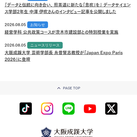
『データと伝統に向き合い、 煎茶道に新たな「息吹」を』 データサイエン
ス学部2年生 中澤 伊吹さんのインタビュー記事を公開しました
2026.08.05
お知らせ
経営学科 公共政策コースが茨木市建設部との特別授業を実施
2026.08.05
ニュースリリース
大阪成蹊大学 芸術学部長 糸曽賢志教授が「Japan Expo Paris
2026」に登壇
PAGE TOP