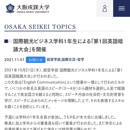
OSAKA SEIKEI TOPICS
国際観光ビジネス学科1年生による「第1回英語暗
誦大会」を開催
2021.11.01
お知らせ
経営学部,国際交流・留学
2021年10月21日（木）、経営学部 国際観光ビジネス学科1年生による「第1
回英語暗誦大会」が行われました。
この大会は「English Communication」という授業の一環として行われたもの
で、いくつかの有名な英語のスピーチ（3～4分）から題材を選択し人前で暗誦
することで英会話力を鍛えると同時に、スピーチ内容の社会的・文化的背景を
学び、スピーチに込められたメッセージを理解した上で、それを表現するスキル
を磨くことを目的としています。
予選には学科の1年生全員が参加し、うち9名が本大会に出場しました。
教員に加え学外からの審査員も招いて審査が行われました。また学生による
投票結果も加えて選ばれた学生には特別賞が贈られました。