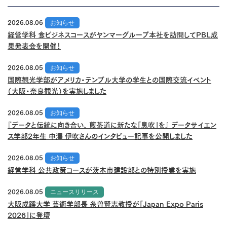
2026.08.06
お知らせ
経営学科 食ビジネスコースがヤンマーグループ本社を訪問してPBL成
果発表会を開催！
2026.08.05
お知らせ
国際観光学部がアメリカ・テンプル大学の学生との国際交流イベント
（大阪・奈良観光）を実施しました
2026.08.05
お知らせ
『データと伝統に向き合い、 煎茶道に新たな「息吹」を』 データサイエン
ス学部2年生 中澤 伊吹さんのインタビュー記事を公開しました
2026.08.05
お知らせ
経営学科 公共政策コースが茨木市建設部との特別授業を実施
2026.08.05
ニュースリリース
大阪成蹊大学 芸術学部長 糸曽賢志教授が「Japan Expo Paris
2026」に登壇