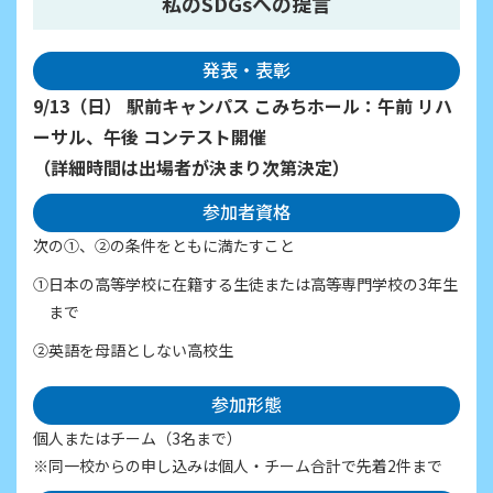
私のSDGsへの提言
発表・表彰
9/13（日） 駅前キャンパス こみちホール：午前 リハ
ーサル、午後 コンテスト開催
（詳細時間は出場者が決まり次第決定）
参加者資格
次の①、②の条件をともに満たすこと
①日本の高等学校に在籍する生徒または高等専門学校の3年生
まで
②英語を母語としない高校生
参加形態
個人またはチーム（3名まで）
※同一校からの申し込みは個人・チーム合計で先着2件まで